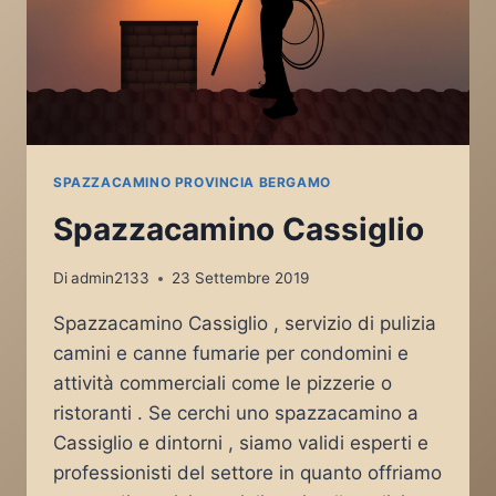
SPAZZACAMINO PROVINCIA BERGAMO
Spazzacamino Cassiglio
Di
admin2133
23 Settembre 2019
Spazzacamino Cassiglio , servizio di pulizia
camini e canne fumarie per condomini e
attività commerciali come le pizzerie o
ristoranti . Se cerchi uno spazzacamino a
Cassiglio e dintorni , siamo validi esperti e
professionisti del settore in quanto offriamo