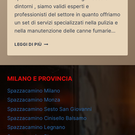
dintorni , siamo validi esperti e
professionisti del settore in quanto offriamo
un set di servizi specializzati nella pulizia e
nella manutenzione delle canne fumarie…
SPAZZACAMINO
LEGGI DI PIÙ
CISANO
BERGAMASCO
MILANO E PROVINCIA
Spazzacamino Milano
Spazzacamino Monza
Spazzacamino Sesto San Giovanni
Spazzacamino Cinisello Balsamo
Spazzacamino Legnano