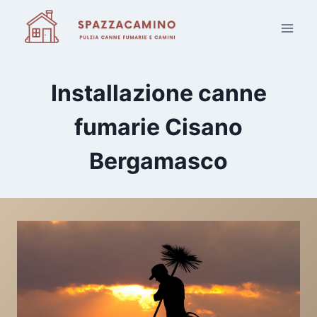
Salta
al
contenuto
Installazione canne
fumarie Cisano
Bergamasco