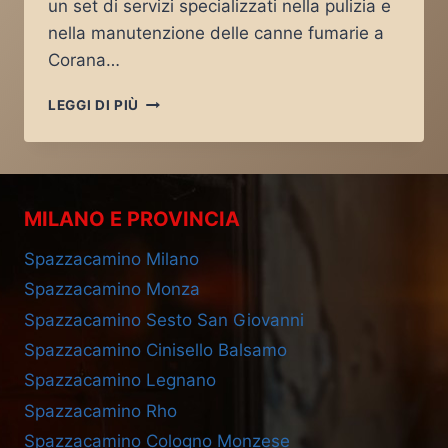
un set di servizi specializzati nella pulizia e
nella manutenzione delle canne fumarie a
Corana…
SPAZZACAMINO
LEGGI DI PIÙ
CORANA
MILANO E PROVINCIA
Spazzacamino Milano
Spazzacamino Monza
Spazzacamino Sesto San Giovanni
Spazzacamino Cinisello Balsamo
Spazzacamino Legnano
Spazzacamino Rho
Spazzacamino Cologno Monzese