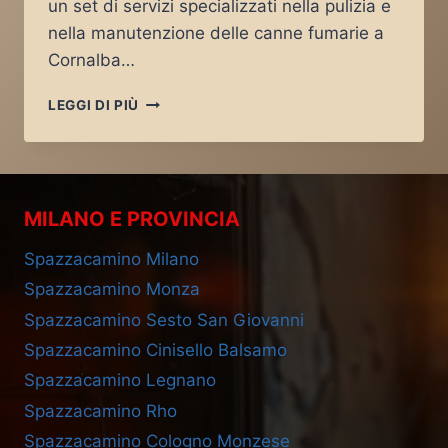
un set di servizi specializzati nella pulizia e
nella manutenzione delle canne fumarie a
Cornalba…
SPAZZACAMINO
LEGGI DI PIÙ
CORNALBA
MILANO E PROVINCIA
Spazzacamino Milano
Spazzacamino Monza
Spazzacamino Sesto San Giovanni
Spazzacamino Cinisello Balsamo
Spazzacamino Legnano
Spazzacamino Rho
Spazzacamino Cologno Monzese