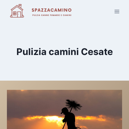
Salta
al
contenuto
Pulizia camini Cesate