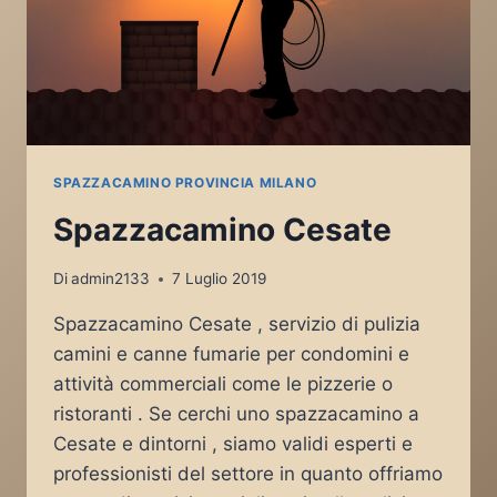
SPAZZACAMINO PROVINCIA MILANO
Spazzacamino Cesate
Di
admin2133
7 Luglio 2019
Spazzacamino Cesate , servizio di pulizia
camini e canne fumarie per condomini e
attività commerciali come le pizzerie o
ristoranti . Se cerchi uno spazzacamino a
Cesate e dintorni , siamo validi esperti e
professionisti del settore in quanto offriamo