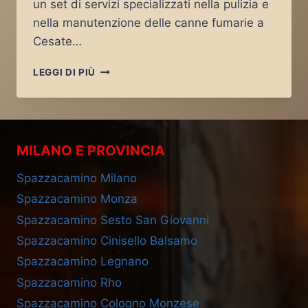
un set di servizi specializzati nella pulizia e
nella manutenzione delle canne fumarie a
Cesate…
SPAZZACAMINO
LEGGI DI PIÙ
CESATE
MILANO E PROVINCIA
Spazzacamino Milano
Spazzacamino Monza
Spazzacamino Sesto San Giovanni
Spazzacamino Cinisello Balsamo
Spazzacamino Legnano
Spazzacamino Rho
Spazzacamino Cologno Monzese