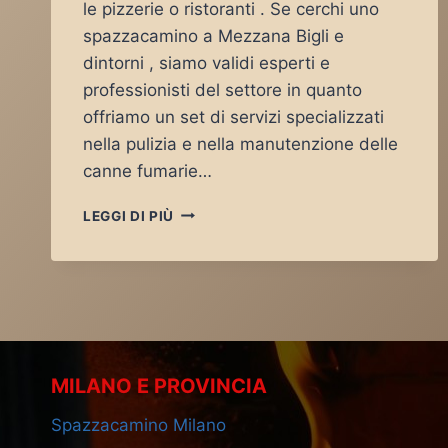
le pizzerie o ristoranti . Se cerchi uno
spazzacamino a Mezzana Bigli e
dintorni , siamo validi esperti e
professionisti del settore in quanto
offriamo un set di servizi specializzati
nella pulizia e nella manutenzione delle
canne fumarie…
SPAZZACAMINO
LEGGI DI PIÙ
MEZZANA
BIGLI
MILANO E PROVINCIA
Spazzacamino Milano