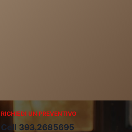
RICHIEDI UN PREVENTIVO
Cell 393.2685695