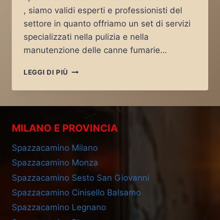
, siamo validi esperti e professionisti del
settore in quanto offriamo un set di servizi
specializzati nella pulizia e nella
manutenzione delle canne fumarie…
SPAZZACAMINO
LEGGI DI PIÙ
MORNICO
LOSANA
MILANO E PROVINCIA
Spazzacamino Milano
Spazzacamino Monza
Spazzacamino Sesto San Giovanni
Spazzacamino Cinisello Balsamo
Spazzacamino Legnano