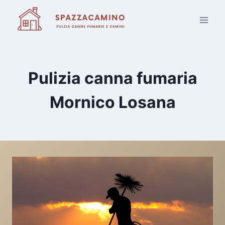
Salta
al
contenuto
Pulizia canna fumaria
Mornico Losana