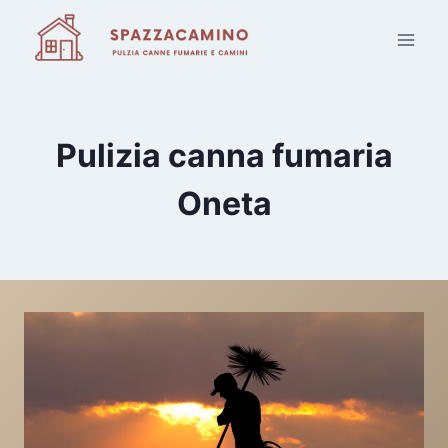
Salta
al
contenuto
Pulizia canna fumaria
Oneta