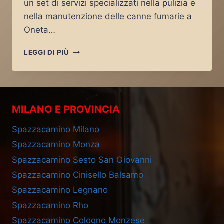
un set di servizi specializzati nella pulizia e
nella manutenzione delle canne fumarie a
Oneta…
SPAZZACAMINO
LEGGI DI PIÙ
ONETA
MILANO E PROVINCIA
Spazzacamino Milano
Spazzacamino Monza
Spazzacamino Sesto San Giovanni
Spazzacamino Cinisello Balsamo
Spazzacamino Legnano
Spazzacamino Rho
Spazzacamino Cologno Monzese