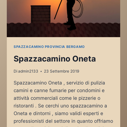
SPAZZACAMINO PROVINCIA BERGAMO
Spazzacamino Oneta
Di
admin2133
23 Settembre 2019
Spazzacamino Oneta , servizio di pulizia
camini e canne fumarie per condomini e
attività commerciali come le pizzerie o
ristoranti . Se cerchi uno spazzacamino a
Oneta e dintorni , siamo validi esperti e
professionisti del settore in quanto offriamo