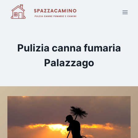
Salta
al
contenuto
Pulizia canna fumaria
Palazzago