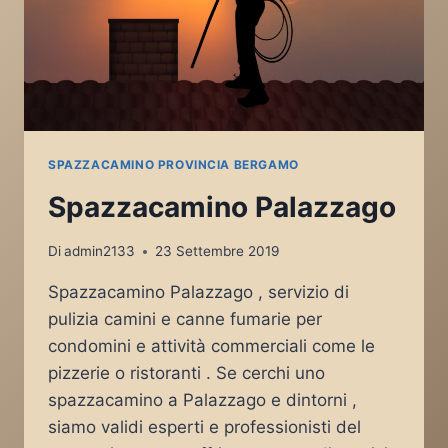
SPAZZACAMINO PROVINCIA BERGAMO
Spazzacamino Palazzago
Di
admin2133
23 Settembre 2019
Spazzacamino Palazzago , servizio di
pulizia camini e canne fumarie per
condomini e attività commerciali come le
pizzerie o ristoranti . Se cerchi uno
spazzacamino a Palazzago e dintorni ,
siamo validi esperti e professionisti del