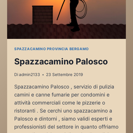
SPAZZACAMINO PROVINCIA BERGAMO
Spazzacamino Palosco
Di
admin2133
23 Settembre 2019
Spazzacamino Palosco , servizio di pulizia
camini e canne fumarie per condomini e
attività commerciali come le pizzerie o
ristoranti . Se cerchi uno spazzacamino a
Palosco e dintorni , siamo validi esperti e
professionisti del settore in quanto offriamo