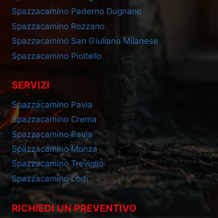
Spazzacamino Paderno Dugnano
Spazzacamino Rozzano
Spazzacamino San Giuliano Milanese
Spazzacamino Pioltello
SERVIZI
Spazzacamino Pavia
Spazzacamino Crema
Spazzacamino Pavia
Spazzacamino Monza
Spazzacamino Treviglio
Spazzacamino Lodi
RICHIEDI UN PREVENTIVO