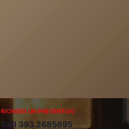
RICHIEDI UN PREVENTIVO
Cell 393.2685695