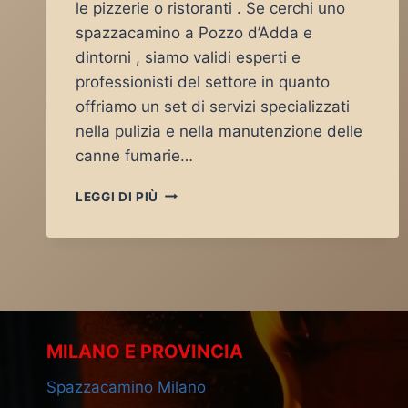
le pizzerie o ristoranti . Se cerchi uno
spazzacamino a Pozzo d’Adda e
dintorni , siamo validi esperti e
professionisti del settore in quanto
offriamo un set di servizi specializzati
nella pulizia e nella manutenzione delle
canne fumarie…
SPAZZACAMINO
LEGGI DI PIÙ
POZZO
D’ADDA
MILANO E PROVINCIA
Spazzacamino Milano