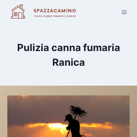
Salta
al
contenuto
Pulizia canna fumaria
Ranica