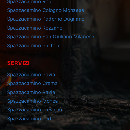
Spazzacamino Rho
Spazzacamino Cologno Monzese
Spazzacamino Paderno Dugnano
Spazzacamino Rozzano
Spazzacamino San Giuliano Milanese
Spazzacamino Pioltello
SERVIZI
Spazzacamino Pavia
Spazzacamino Crema
Spazzacamino Pavia
Spazzacamino Monza
Spazzacamino Treviglio
Spazzacamino Lodi