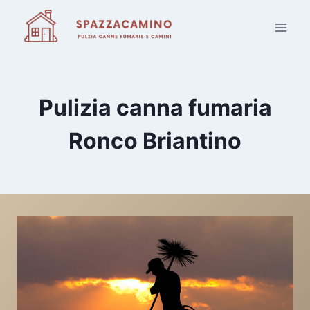
Salta
al
contenuto
Pulizia canna fumaria
Ronco Briantino