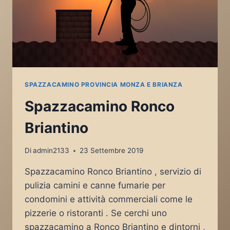
SPAZZACAMINO PROVINCIA MONZA E BRIANZA
Spazzacamino Ronco
Briantino
Di
admin2133
23 Settembre 2019
Spazzacamino Ronco Briantino , servizio di
pulizia camini e canne fumarie per
condomini e attività commerciali come le
pizzerie o ristoranti . Se cerchi uno
spazzacamino a Ronco Briantino e dintorni ,