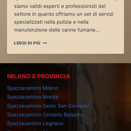
siamo validi esperti e professionisti del
settore in quanto offriamo un set di servizi
specializzati nella pulizia e nella
manutenzione delle canne fumarie…
SPAZZACAMINO
LEGGI DI PIÙ
RONCO
BRIANTINO
MILANO E PROVINCIA
Spazzacamino Milano
Spazzacamino Monza
Spazzacamino Sesto San Giovanni
Spazzacamino Cinisello Balsamo
Spazzacamino Legnano