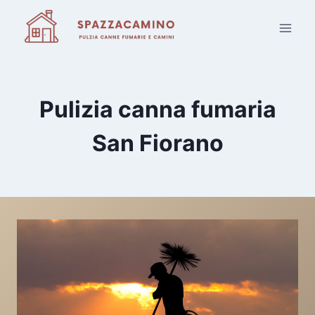
Salta
al
contenuto
Pulizia canna fumaria
San Fiorano