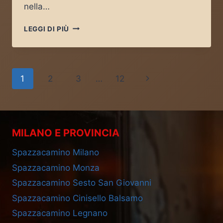
nella…
SPAZZACAMINO
LEGGI DI PIÙ
SAN
MARTINO
DEL
LAGO
Navigazione
Pagina
1
2
3
…
12
pagina
successiva
MILANO E PROVINCIA
Spazzacamino Milano
Spazzacamino Monza
Spazzacamino Sesto San Giovanni
Spazzacamino Cinisello Balsamo
Spazzacamino Legnano