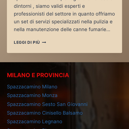
dintorni , siamo validi esperti e
professionisti del settore in quanto offriamo
un set di servizi specializzati nella pulizia e
nella manutenzione delle canne fumarie…
SPAZZACAMINO
LEGGI DI PIÙ
ACQUANEGRA
CREMONESE
MILANO E PROVINCIA
Spazzacamino Milano
Spazzacamino Monza
Spazzacamino Sesto San Giovanni
Spazzacamino Cinisello Balsamo
Spazzacamino Legnano