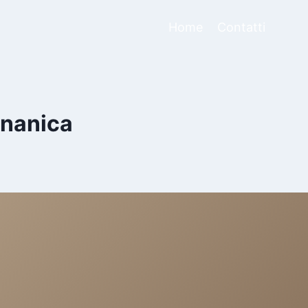
Home
Contatti
gnanica