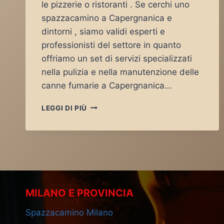
le pizzerie o ristoranti . Se cerchi uno
spazzacamino a Capergnanica e
dintorni , siamo validi esperti e
professionisti del settore in quanto
offriamo un set di servizi specializzati
nella pulizia e nella manutenzione delle
canne fumarie a Capergnanica…
SPAZZACAMINO
LEGGI DI PIÙ
CAPERGNANICA
MILANO E PROVINCIA
Spazzacamino Milano