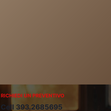
RICHIEDI UN PREVENTIVO
Cell 393.2685695