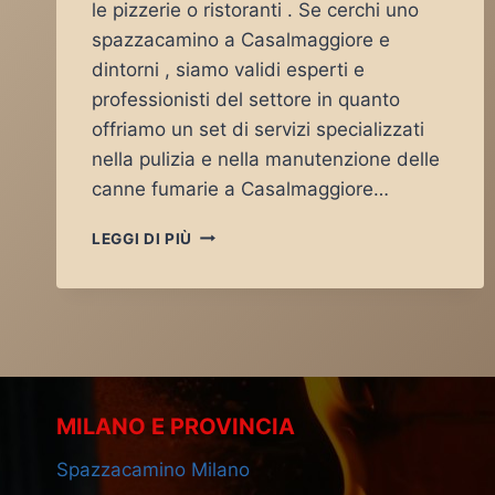
le pizzerie o ristoranti . Se cerchi uno
spazzacamino a Casalmaggiore e
dintorni , siamo validi esperti e
professionisti del settore in quanto
offriamo un set di servizi specializzati
nella pulizia e nella manutenzione delle
canne fumarie a Casalmaggiore…
SPAZZACAMINO
LEGGI DI PIÙ
CASALMAGGIORE
MILANO E PROVINCIA
Spazzacamino Milano