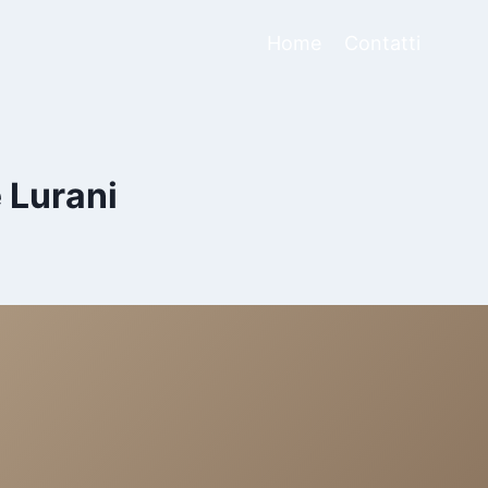
Home
Contatti
 Lurani