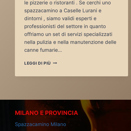
le pizzerie o ristoranti . Se cerchi uno
spazzacamino a Caselle Lurani e
dintorni , siamo validi esperti e
professionisti del settore in quanto
offriamo un set di servizi specializzati
nella pulizia e nella manutenzione delle
canne fumarie…
SPAZZACAMINO
LEGGI DI PIÙ
CASELLE
LURANI
MILANO E PROVINCIA
Spazzacamino Milano