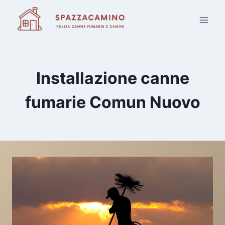
Salta
al
contenuto
Installazione canne
fumarie Comun Nuovo