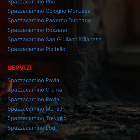
Spazzacamino Rho
Spazzacamino Cologno Monzese
Spazzacamino Paderno Dugnano
Spazzacamino Rozzano
Spazzacamino San Giuliano Milanese
Spazzacamino Pioltello
SERVIZI
Spazzacamino Pavia
Spazzacamino Crema
Spazzacamino Pavia
Spazzacamino Monza
Spazzacamino Treviglio
Spazzacamino Lodi