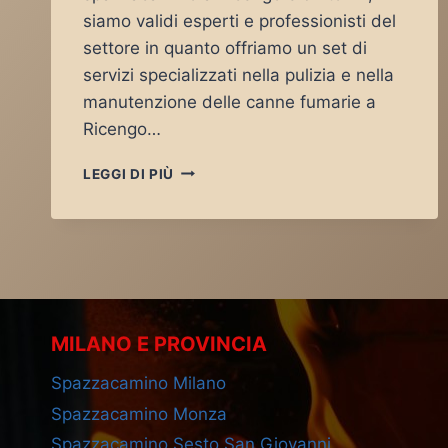
siamo validi esperti e professionisti del
settore in quanto offriamo un set di
servizi specializzati nella pulizia e nella
manutenzione delle canne fumarie a
Ricengo…
SPAZZACAMINO
LEGGI DI PIÙ
RICENGO
MILANO E PROVINCIA
Spazzacamino Milano
Spazzacamino Monza
Spazzacamino Sesto San Giovanni