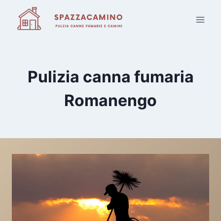
Salta
al
contenuto
Pulizia canna fumaria
Romanengo