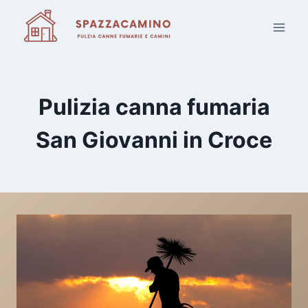
Salta
al
contenuto
Pulizia canna fumaria
San Giovanni in Croce