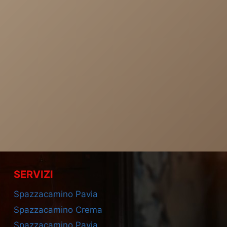
SERVIZI
Spazzacamino Pavia
Spazzacamino Crema
Spazzacamino Pavia