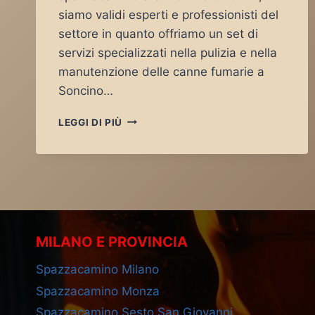
siamo validi esperti e professionisti del
settore in quanto offriamo un set di
servizi specializzati nella pulizia e nella
manutenzione delle canne fumarie a
Soncino…
SPAZZACAMINO
LEGGI DI PIÙ
SONCINO
MILANO E PROVINCIA
Spazzacamino Milano
Spazzacamino Monza
Spazzacamino Sesto San Giovanni