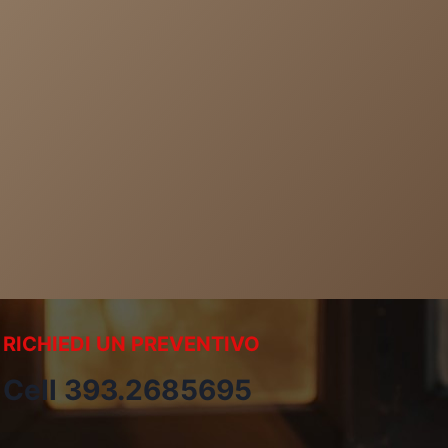
RICHIEDI UN PREVENTIVO
Cell 393.2685695